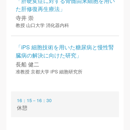
「肝硬変症に対する骨髄由来細胞を用い
た肝修復再生療法」
寺井 崇
教授 山口大学 消化器内科
「iPS 細胞技術を用いた糖尿病と慢性腎
臓病の解決に向けた研究」
長船 健二
准教授 京都大学 iPS 細胞研究所
16：15－16：30
休憩